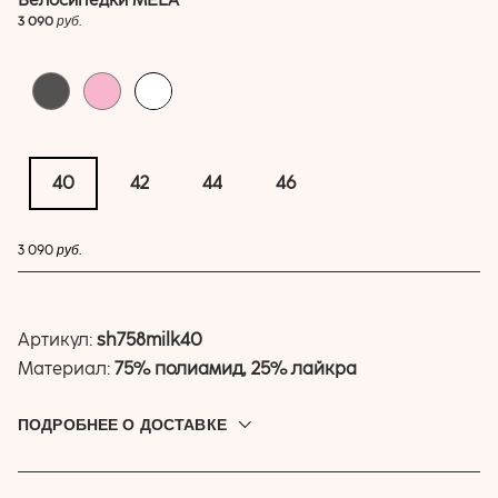
3 090
руб.
40
42
44
46
купить
3 090
руб.
Артикул:
sh758milk40
Материал:
75% полиамид, 25% лайкра
ПОДРОБНЕЕ О ДОСТАВКЕ
Доставляем по всей России. Привезём до дверей, в
постамат или пункт выдачи. Выбрать подходящую