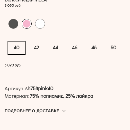
3 090
руб.
40
42
44
46
48
50
купить
3 090
руб.
Артикул:
sh758pink40
Материал:
75% полиамид, 25% лайкра
ПОДРОБНЕЕ О ДОСТАВКЕ
Доставляем по всей России. Привезём до дверей, в
постамат или пункт выдачи. Выбрать подходящую