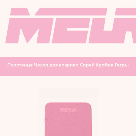
РЕЗИНКИ ДЛЯ
ЧЕХОЛ ДЛЯ
ФИТНЕСА
КОВРИКА
МАССАЖНЫЙ
РОЛИК
БОДИБАР
Полотенце
Чехол для коврика
Спрей
Крабик
Гетры