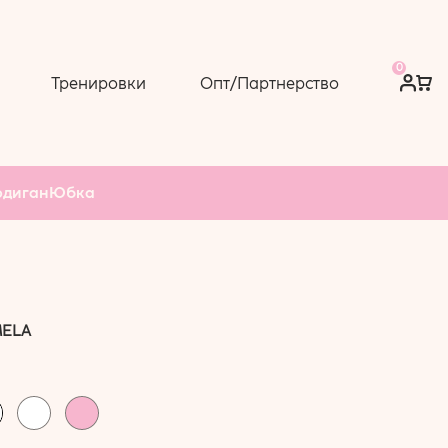
0
Тренировки
Опт/Партнерство
рдиган
Юбка
MELA