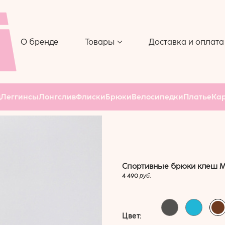
 ДЛЯ
ЧЕХОЛ ДЛЯ
СА
КОВРИКА
 РОЛИК
О бренде
Товары
Доставка и оплата
АР
д
Леггинсы
Лонгслив
Флиски
Брюки
Велосипедки
Платье
Ка
Спортивные брюки клеш 
4 490
руб.
Цвет: