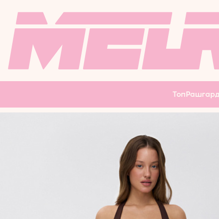
РЕЗИНКИ
ЛОНГСЛИВ
ФИТНЕ
ФЛИСКИ
МАССАЖНЫЙ
ВЕЛОСИПЕДКИ
БОДИБ
ПЛАТЬЕ
КАРДИГАН
ЮБКА
Топ
Рашгар