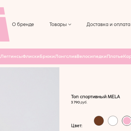
 ДЛЯ
ЧЕХОЛ ДЛЯ
СА
КОВРИКА
 РОЛИК
О бренде
Товары
Доставка и оплата
АР
д
Леггинсы
Флиски
Брюки
Лонгслив
Велосипедки
Платье
Ка
Топ спортивный MELA
3 790
руб.
Цвет: