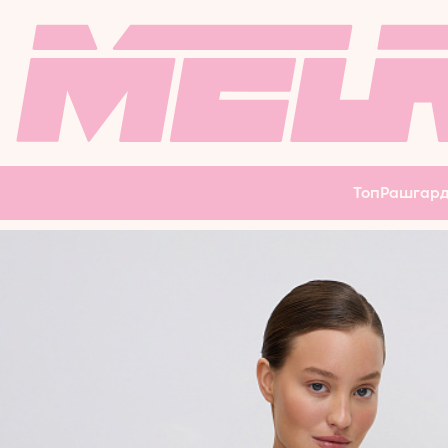
РЕЗИНКИ
ЛОНГСЛИВ
ФИТНЕ
ФЛИСКИ
МАССАЖНЫЙ
ВЕЛОСИПЕДКИ
БОДИБ
ПЛАТЬЕ
КАРДИГАН
ЮБКА
Топ
Рашгар