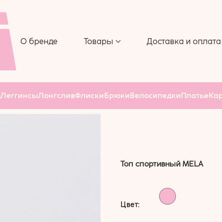
 ДЛЯ
ЧЕХОЛ ДЛЯ
СА
КОВРИКА
 РОЛИК
О бренде
Товары
Доставка и оплата
АР
д
Леггинсы
Лонгслив
Флиски
Брюки
Велосипедки
Платье
Ка
Топ спортивный MELA
Цвет: