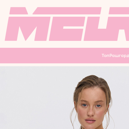
РЕЗИНКИ
ЛОНГСЛИВ
ФИТНЕ
ФЛИСКИ
МАССАЖНЫЙ
ВЕЛОСИПЕДКИ
БОДИБ
ПЛАТЬЕ
КАРДИГАН
ЮБКА
Топ
Рашгар