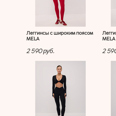
Леггинсы с широким поясом
Легги
MELA
MELA
2 590
2 59
руб.