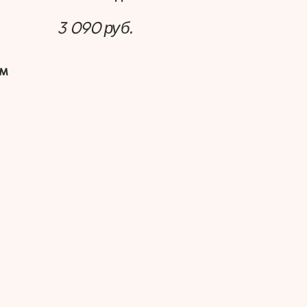
3 090
руб.
ом