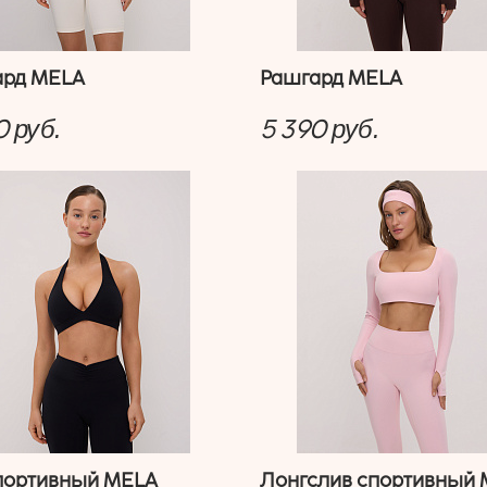
ард MELA
Рашгард MELA
0
5 390
руб.
руб.
портивный MELA
Лонгслив спортивный