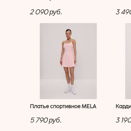
2 090
3 49
руб.
Платье спортивное MELA
Карди
5 790
3 19
руб.