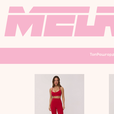
РЕЗИНКИ
ЛОНГСЛИВ
ФИТНЕ
ФЛИСКИ
МАССАЖНЫЙ
ВЕЛОСИПЕДКИ
БОДИБ
ПЛАТЬЕ
КАРДИГАН
ЮБКА
Топ
Рашгар