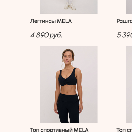
Леггинсы MELA
Рашг
4 890
5 39
руб.
Топ спортивный MELA
Топ с