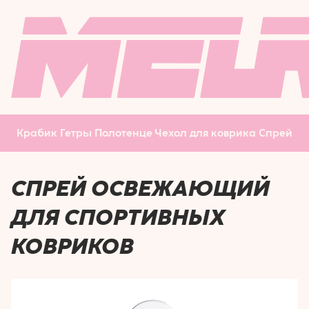
РЕЗИНКИ ДЛЯ
ЧЕХОЛ ДЛЯ
ФИТНЕСА
КОВРИКА
МАССАЖНЫЙ
РОЛИК
БОДИБАР
Крабик
Гетры
Полотенце
Чехол для коврика
Спрей
СПРЕЙ ОСВЕЖАЮЩИЙ
ДЛЯ СПОРТИВНЫХ
КОВРИКОВ